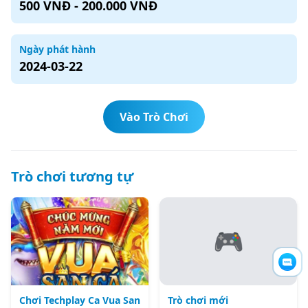
500 VNĐ - 200.000 VNĐ
Ngày phát hành
2024-03-22
Vào Trò Chơi
Trò chơi tương tự
🎮
Chơi Techplay Ca Vua San
Trò chơi mới