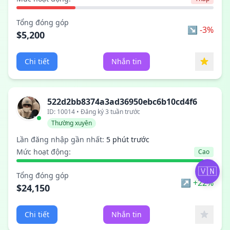
Tổng đóng góp
↘ -3%
$5,200
Chi tiết
Nhắn tin
522d2bb8374a3ad36950ebc6b10cd4f6
ID: 10014 • Đăng ký 3 tuần trước
Thường xuyên
Lần đăng nhập gần nhất:
5 phút trước
Mức hoạt động:
Cao
🇻🇳
Tổng đóng góp
↗ +22%
$24,150
Chi tiết
Nhắn tin