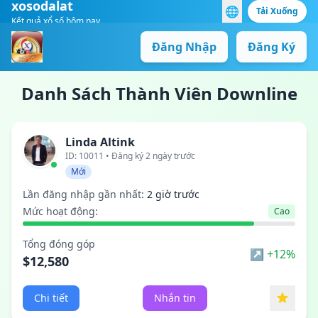
xosodalat
🌐
Tải Xuống
Kết quả xổ số hôm nay
Đăng Nhập
Đăng Ký
Danh Sách Thành Viên Downline
Linda Altink
ID: 10011 • Đăng ký 2 ngày trước
Mới
Lần đăng nhập gần nhất:
2 giờ trước
Mức hoạt động:
Cao
Tổng đóng góp
↗ +12%
$12,580
Chi tiết
Nhắn tin