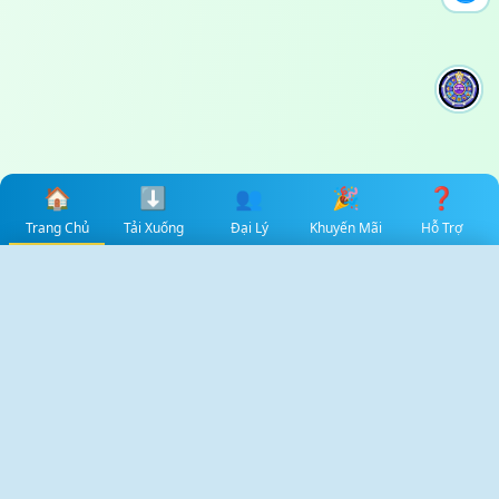
🏠
⬇️
👥
🎉
❓
Trang Chủ
Tải Xuống
Đại Lý
Khuyến Mãi
Hỗ Trợ
✕
Select Language
🇻🇳
✓
Tiếng Việt
Khung Thời Gian
Hôm Nay
Hôm Qua
Tuần Này
Tháng Này
Tháng Trước
Tùy Chỉnh